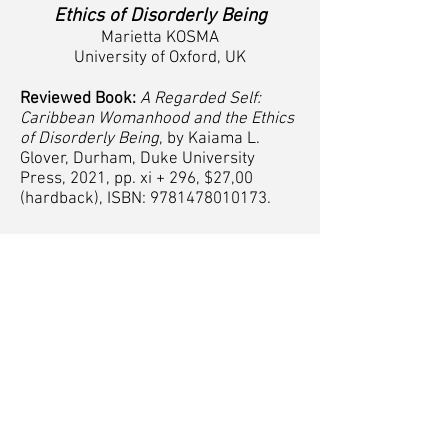
Ethics of Disorderly Being
Marietta KOSMA
University of Oxford, UK
Reviewed Book:
A Regarded Self:
Caribbean Womanhood and the Ethics
of Disorderly Being
, by Kaiama L.
Glover, Durham, Duke University
Press, 2021, pp. xi + 296, $27,00
(hardback), ISBN:
9781478010173
.
Full Text - PDF
© 2026 İngiliz Dili ve Edebiyatı Araştırmaları
Derneği (IDEA)
Duyuru yayımlatmak için lütfen Dr. Şafak
Horzum'la iletişime geçiniz.